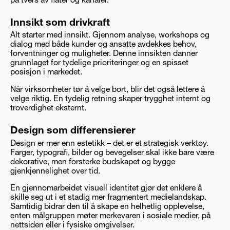
på tvers av flater og kanaler.
Innsikt som drivkraft
Alt starter med innsikt. Gjennom analyse, workshops og
dialog med både kunder og ansatte avdekkes behov,
forventninger og muligheter. Denne innsikten danner
grunnlaget for tydelige prioriteringer og en spisset
posisjon i markedet.
Når virksomheter tør å velge bort, blir det også lettere å
velge riktig. En tydelig retning skaper trygghet internt og
troverdighet eksternt.
Design som differensierer
Design er mer enn estetikk – det er et strategisk verktøy.
Farger, typografi, bilder og bevegelser skal ikke bare være
dekorative, men forsterke budskapet og bygge
gjenkjennelighet over tid.
En gjennomarbeidet visuell identitet gjør det enklere å
skille seg ut i et stadig mer fragmentert medielandskap.
Samtidig bidrar den til å skape en helhetlig opplevelse,
enten målgruppen møter merkevaren i sosiale medier, på
nettsiden eller i fysiske omgivelser.