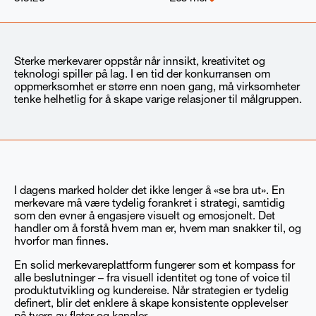
Sterke merkevarer oppstår når innsikt, kreativitet og
teknologi spiller på lag. I en tid der konkurransen om
oppmerksomhet er større enn noen gang, må virksomheter
tenke helhetlig for å skape varige relasjoner til målgruppen.
I dagens marked holder det ikke lenger å «se bra ut». En
merkevare må være tydelig forankret i strategi, samtidig
som den evner å engasjere visuelt og emosjonelt. Det
handler om å forstå hvem man er, hvem man snakker til, og
hvorfor man finnes.
En solid merkevareplattform fungerer som et kompass for
alle beslutninger – fra visuell identitet og tone of voice til
produktutvikling og kundereise. Når strategien er tydelig
definert, blir det enklere å skape konsistente opplevelser